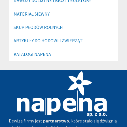
NAWOZY DOLISTNE I BIOSTYMULATORY
MATERIAŁ SIEWNY
SKUP PŁODÓW ROLNYCH
ARTYKUŁY DO HODOWLI ZWIERZĄT
KATALOGI NAPENA
Dewizą firmy jest
partnerstwo
, które stało się dźwignią