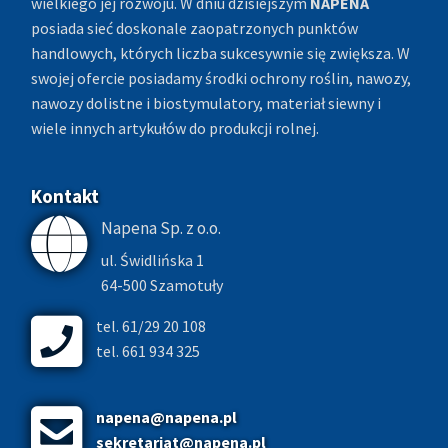
wielkiego jej rozwoju. W dniu dzisiejszym
NAPENA
posiada sieć doskonale zaopatrzonych punktów
handlowych, których liczba sukcesywnie się zwiększa. W
swojej ofercie posiadamy środki ochrony roślin, nawozy,
nawozy dolistne i biostymulatory, materiał siewny i
wiele innych artykułów do produkcji rolnej.
Kontakt
Napena Sp. z o.o.
ul. Świdlińska 1
64-500 Szamotuły
tel. 61/29 20 108
tel. 661 934 325
napena@napena.pl
sekretariat@napena.pl