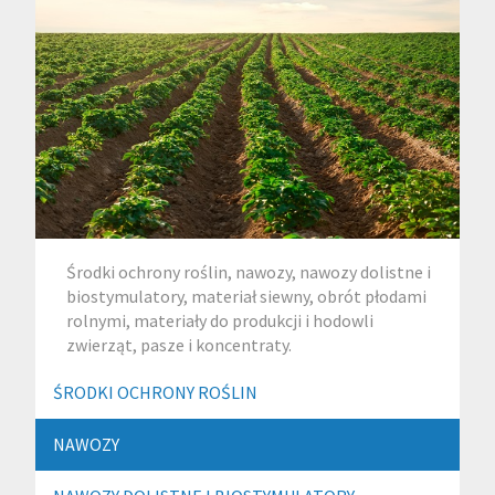
Środki ochrony roślin, nawozy, nawozy dolistne i
biostymulatory, materiał siewny, obrót płodami
rolnymi, materiały do produkcji i hodowli
zwierząt, pasze i koncentraty.
ŚRODKI OCHRONY ROŚLIN
NAWOZY