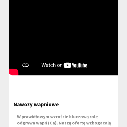
Nawozy wapniowe
W prawidłowym wzroście kluczową rolę
odgrywa wapń (Ca). Naszą ofertę wzbogacają